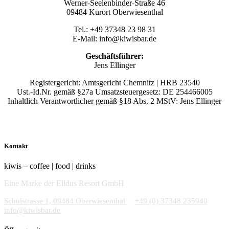
Werner-Seelenbinder-Straße 46
09484 Kurort Oberwiesenthal
Tel.: +49 37348 23 98 31
E-Mail: info@kiwisbar.de
Geschäftsführer:
Jens Ellinger
Registergericht: Amtsgericht Chemnitz | HRB 23540
Ust.-Id.Nr. gemäß §27a Umsatzsteuergesetz: DE 254466005
Inhaltlich Verantwortlicher gemäß §18 Abs. 2 MStV: Jens Ellinger
Kontakt
kiwis – coffee | food | drinks
Eine Marke der Elldus Resort GmbH
Schulstrasse 1, 09484 Oberwiesenthal
+49 (0) 37348 235940
info@kiwisbar.de